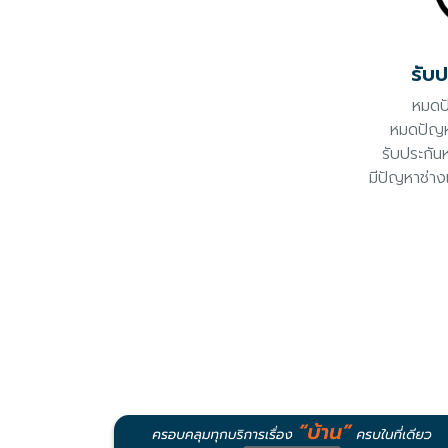
รับ
หมดป
หมดปัญห
รับประกัน
มีปัญหาช่าง