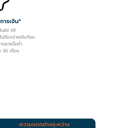
การเงิน*
uild All
ณไม่ต้องจ่ายเงินก้อน
ราดอกเบี้ยต่ำ
ด 36 เดือน