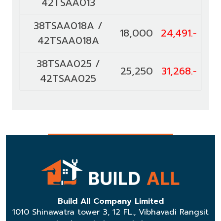
42TSAA013
38TSAA018A /
18,000
24,491.-
42TSAA018A
38TSAA025 /
25,250
31,268.-
42TSAA025
Build All Company Limited
1010 Shinawatra tower 3, 12 FL., Vibhavadi Rangsit